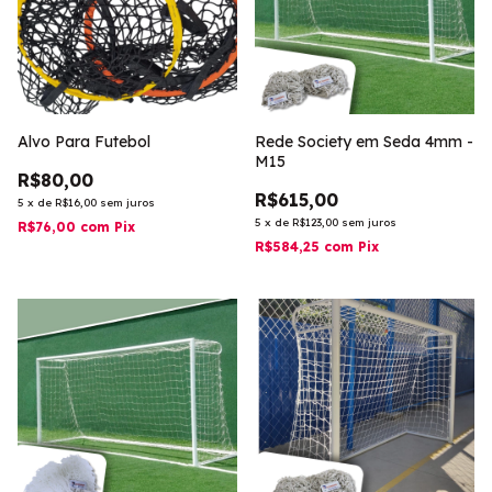
Alvo Para Futebol
Rede Society em Seda 4mm -
M15
R$80,00
R$615,00
5
x
de
R$16,00
sem juros
5
x
de
R$123,00
sem juros
R$76,00
com
Pix
R$584,25
com
Pix