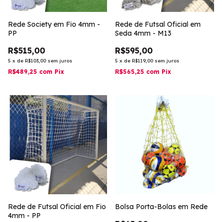
Rede Society em Fio 4mm -
Rede de Futsal Oficial em
PP
Seda 4mm - M13
R$515,00
R$595,00
5
x
de
R$103,00
sem juros
5
x
de
R$119,00
sem juros
R$489,25
com
Pix
R$565,25
com
Pix
Rede de Futsal Oficial em Fio
Bolsa Porta-Bolas em Rede
4mm - PP