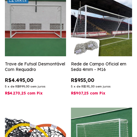
GRÁTIS
Trave de Futsal Desmontável
Rede de Campo Oficial em
Com Requadro
Seda 4mm - M16
R$4.495,00
R$955,00
5
x
de
R$899,00
sem juros
5
x
de
R$191,00
sem juros
R$4.270,25
com
Pix
R$907,25
com
Pix