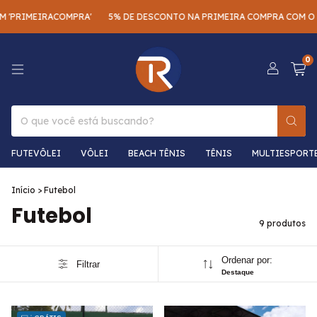
'PRIMEIRACOMPRA'
5% DE DESCONTO NA PRIMEIRA COMPRA COM O C
0
FUTEVÔLEI
VÔLEI
BEACH TÊNIS
TÊNIS
MULTIESPORT
Início
>
Futebol
Futebol
9 produtos
Ordenar por:
Filtrar
Destaque