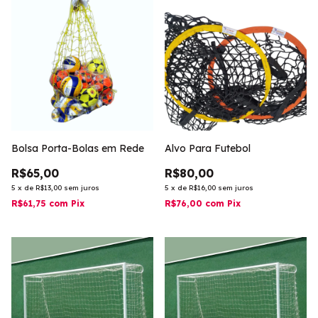
Bolsa Porta-Bolas em Rede
Alvo Para Futebol
R$65,00
R$80,00
5
x
de
R$13,00
sem juros
5
x
de
R$16,00
sem juros
R$61,75
com
Pix
R$76,00
com
Pix