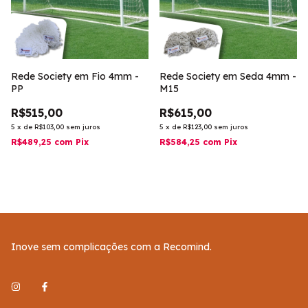
Rede Society em Fio 4mm -
Rede Society em Seda 4mm -
PP
M15
R$515,00
R$615,00
5
x
de
R$103,00
sem juros
5
x
de
R$123,00
sem juros
R$489,25
com
Pix
R$584,25
com
Pix
Inove sem complicações com a Recomind.