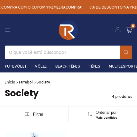
 COMPRA COM O CUPOM 'PRIMEIRACOMPRA'
5% DE DESCONTO NA PRIM
0
FUTEVÔLEI
VÔLEI
BEACH TÊNIS
TÊNIS
MULTIESPORT
Início
>
Futebol
>
Society
Society
4 produtos
Ordenar por:
Filtrar
Mais vendidos