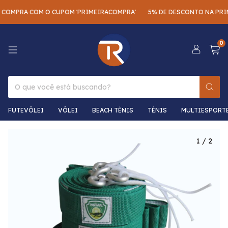
COMPRA COM O CUPOM 'PRIMEIRACOMPRA'
5% DE DESCONTO NA PRIM
0
FUTEVÔLEI
VÔLEI
BEACH TÊNIS
TÊNIS
MULTIESPORT
1
/
2