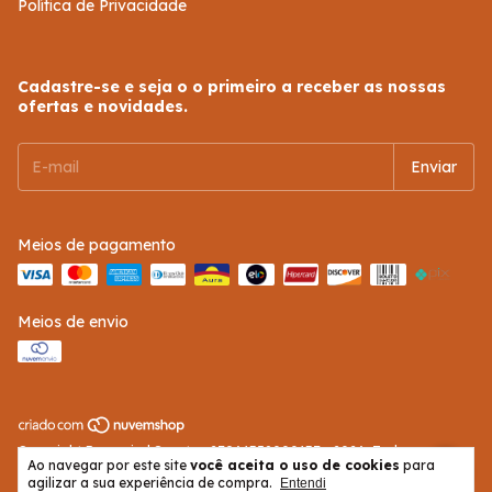
Política de Privacidade
Cadastre-se e seja o o primeiro a receber as nossas
ofertas e novidades.
Meios de pagamento
Meios de envio
Copyright Recomind Sports - 27961358000137 - 2026. Todos os
Ao navegar por este site
você aceita o uso de cookies
para
direitos reservados.
agilizar a sua experiência de compra.
Entendi