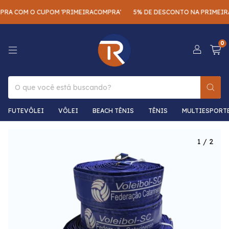
A COM O CUPOM 'PRIMEIRACOMPRA'
5% DE DESCONTO NA PRIMEIRA 
0
FUTEVÔLEI
VÔLEI
BEACH TÊNIS
TÊNIS
MULTIESPORT
1
/
2