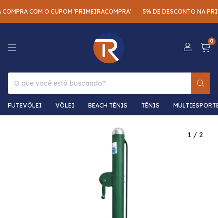
 COMPRA COM O CUPOM 'PRIMEIRACOMPRA'
5% DE DESCONTO NA PRIM
0
FUTEVÔLEI
VÔLEI
BEACH TÊNIS
TÊNIS
MULTIESPORT
1
/
2