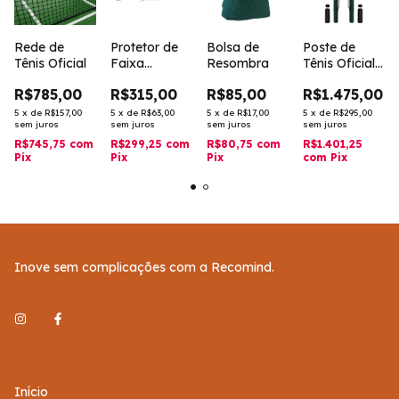
Rede de
Protetor de
Bolsa de
Poste de
Tênis Oficial
Faixa
Resombra
Tênis Oficial
Superior Para
em Aço
R$785,00
R$315,00
R$85,00
R$1.475,00
Tênis
Galvanizado
Completo
5
x
de
R$157,00
5
x
de
R$63,00
5
x
de
R$17,00
5
x
de
R$295,00
sem juros
sem juros
sem juros
sem juros
(PAR)
R$745,75
com
R$299,25
com
R$80,75
com
R$1.401,25
Pix
Pix
Pix
com
Pix
Inove sem complicações com a Recomind.
Início