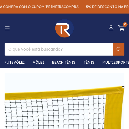
MPRA COM O CUPOM 'PRIMEIRACOMPRA'
5% DE DESCONTO NA PRIMEIR
0
FUTEVÔLEI
VÔLEI
BEACH TÊNIS
TÊNIS
MULTIESPORT