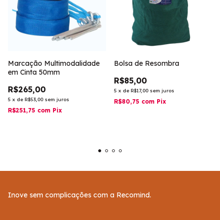
Marcação Multimodalidade
Bolsa de Resombra
em Cinta 50mm
R$85,00
R$265,00
5
x
de
R$17,00
sem juros
5
x
de
R$53,00
sem juros
R$80,75
com
Pix
R$251,75
com
Pix
Inove sem complicações com a Recomind.